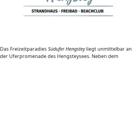
Das Freizeitparadies
Südufer Hengstey
liegt unmittelbar an
der Uferpromenade des Hengsteysees. Neben dem
Freibad erwartet die Besucher*innen die Strandhaus-
Gastronomie mit traumhafter Aussicht auf den See und
ein großzügiger BeachClub direkt an der Seepromenade.
Seit Herbst 2024 ist das Strandhaus auch direkt von der
Seeseite aus erreichbar. Ein spektakulärer Steg, der bis in
den See hineinragt, führt über das Freibadgelände und
verbindet so die Promenade mit dem Strandhaus.
Infos zum Bauprojekt “Südufer Hengstey”